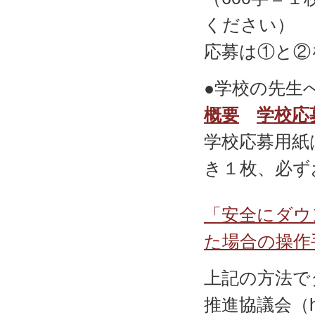
ください）
応募は①と②
●学校の先生
概要
学校応
学校応募用紙
き１枚、必ず
「安全にダウ
た場合の操作
上記の方法で
推進協議会（hy