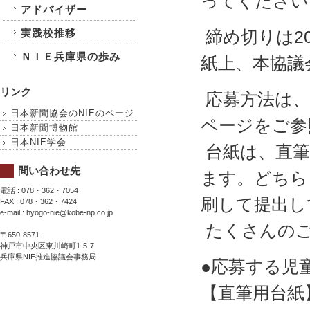
ってください
アドバイザー
実践校推移
締め切りは2
ＮＩＥ兵庫県の歩み
紙上、本協議
リンク
応募方法は、
日本新聞協会のNIEのページ
ページをご参
日本新聞博物館
日本NIE学会
台紙は、直筆
問い合わせ先
ます。どちら
電話 : 078・362・7054
刷して提出し
FAX : 078・362・7424
e-mail : hyogo-nie@kobe-np.co.jp
たくさんのご
〒650-8571
神戸市中央区東川崎町1-5-7
兵庫県NIE推進協議会事務局
●応募する児
【直筆用台紙