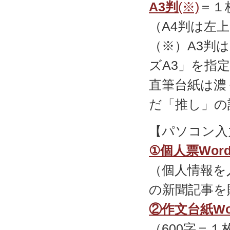
A3判
(※)
＝１
（A4判は左
（※）A3判
ズA3」を指
直筆台紙は濃
だ「推し」の
【パソコン入
①個人票Wor
（個人情報を
の新聞記事を
②作文台紙Wo
（600字＝