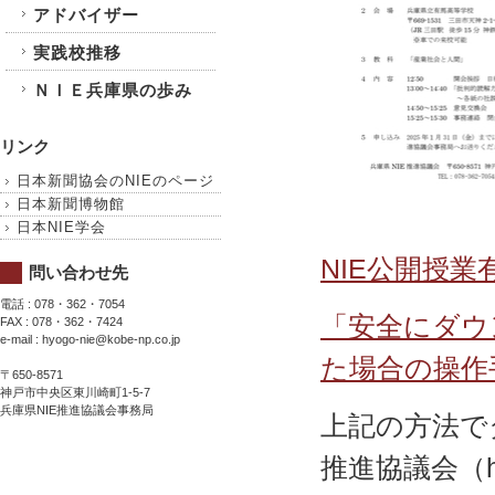
アドバイザー
実践校推移
ＮＩＥ兵庫県の歩み
リンク
日本新聞協会のNIEのページ
日本新聞博物館
日本NIE学会
NIE公開授業
問い合わせ先
電話 : 078・362・7054
「安全にダウ
FAX : 078・362・7424
e-mail : hyogo-nie@kobe-np.co.jp
た場合の操作
〒650-8571
神戸市中央区東川崎町1-5-7
兵庫県NIE推進協議会事務局
上記の方法で
推進協議会（hy