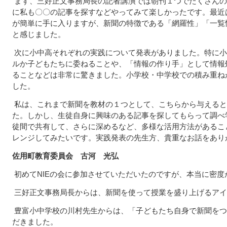
まず、三好正文事務局長の記者講演では朝刊１つでたくさんの
に私も〇〇の記事を探すなどやってみて楽しかったです。最近
が簡単に手に入りますが、新聞の特徴である「網羅性」「一覧
と感じました。
次に小中高それぞれの実践について発表がありました。特に小
ルか子どもたちに委ねることや、「情報の作り手」として情報
ることなどは非常に驚きました。小学校・中学校での積み重ね
した。
私は、これまで新聞を教材の１つとして、こちらから与えると
た。しかし、生徒自身に興味のある記事を探してもらって調べ
徒間で共有して、さらに深めるなど、多様な活用方法があるこ
レンジしてみたいです。実践発表の先生方、貴重なお話をあり
佐用町教育委員会 古河 光弘
初めてNIEの会に参加させていただいたのですが、本当に密度
三好正文事務局長からは、新聞を使って授業を盛り上げるアイ
豊富小中学校の川村先生からは、「子どもたち自身で新聞をつ
だきました。