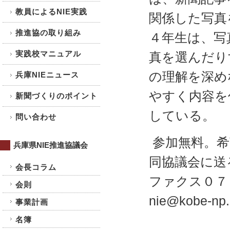
教員によるNIE実践
関係した写真
推進協の取り組み
４年生は、写
実践校マニュアル
真を選んだり
の理解を深め
兵庫NIEニュース
やすく内容を
新聞づくりのポイント
している。
問い合わせ
参加無料。希
兵庫県NIE推進協議会
同協議会に送
会長コラム
ファクス０７８
会則
nie@kobe-np.
事業計画
名簿