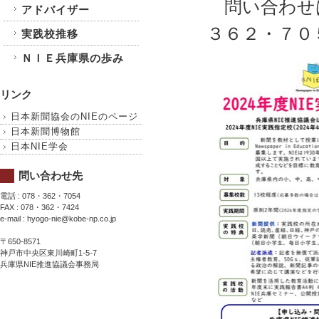
問い合わせは
アドバイザー
３６２・７０
実践校推移
ＮＩＥ兵庫県の歩み
リンク
日本新聞協会のNIEのページ
日本新聞博物館
日本NIE学会
問い合わせ先
電話 : 078・362・7054
FAX : 078・362・7424
e-mail : hyogo-nie@kobe-np.co.jp
〒650-8571
神戸市中央区東川崎町1-5-7
兵庫県NIE推進協議会事務局