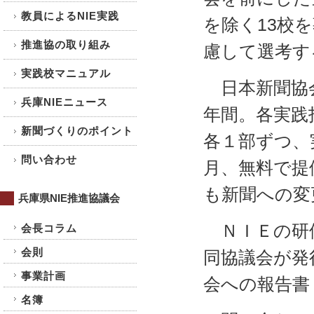
教員によるNIE実践
を除く13校
推進協の取り組み
慮して選考す
実践校マニュアル
日本新聞協会
兵庫NIEニュース
年間。各実践
新聞づくりのポイント
各１部ずつ、
問い合わせ
月、無料で提
も新聞への変
兵庫県NIE推進協議会
ＮＩＥの研修
会長コラム
会則
同協議会が発
事業計画
会への報告書
名簿