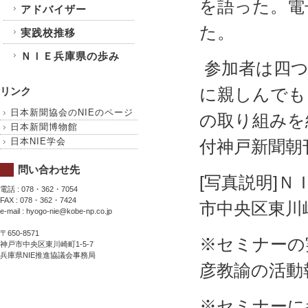
を語った。電
アドバイザー
た。
実践校推移
ＮＩＥ兵庫県の歩み
参加者は四つ
に親しんでも
リンク
日本新聞協会のNIEのページ
の取り組みを
日本新聞博物館
日本NIE学会
付神戸新聞朝
問い合わせ先
[写真説明]
電話 : 078・362・7054
FAX : 078・362・7424
市中央区東川
e-mail : hyogo-nie@kobe-np.co.jp
〒650-8571
※セミナーの
神戸市中央区東川崎町1-5-7
兵庫県NIE推進協議会事務局
彦教諭の活動
※セミナーに