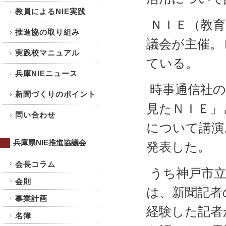
教員によるNIE実践
ＮＩＥ（教育
推進協の取り組み
議会が主催。
実践校マニュアル
ている。
兵庫NIEニュース
時事通信社の
新聞づくりのポイント
見たＮＩＥ」
問い合わせ
について講演
兵庫県NIE推進協議会
発表した。
会長コラム
うち神戸市立
会則
は、新聞記者
事業計画
経験した記者
名簿