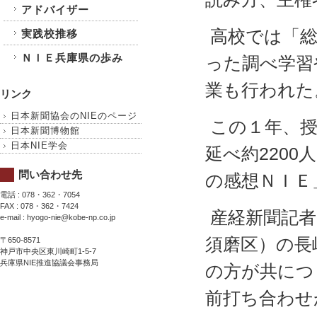
アドバイザー
高校では「総
実践校推移
ＮＩＥ兵庫県の歩み
った調べ学習
業も行われた
リンク
日本新聞協会のNIEのページ
この１年、授
日本新聞博物館
日本NIE学会
延べ約220
問い合わせ先
の感想ＮＩＥ
電話 : 078・362・7054
FAX : 078・362・7424
産経新聞記者
e-mail : hyogo-nie@kobe-np.co.jp
須磨区）の長
〒650-8571
神戸市中央区東川崎町1-5-7
兵庫県NIE推進協議会事務局
の方が共につ
前打ち合わせ