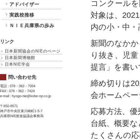
コンクールを
アドバイザー
対象は、202
実践校推移
内の小・中・
ＮＩＥ兵庫県の歩み
リンク
新聞のなかか
日本新聞協会のNIEのページ
り抜き、児童
日本新聞博物館
日本NIE学会
提言」を書い
問い合わせ先
締め切りは2
電話 : 078・362・7054
FAX : 078・362・7424
会ホームペー
e-mail : hyogo-nie@kobe-np.co.jp
〒650-8571
応募方法、優
神戸市中央区東川崎町1-5-7
兵庫県NIE推進協議会事務局
台紙、概要な
たくさんの応