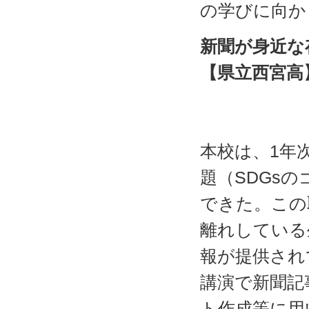
の学びに向か
新聞が身近な
【県立西宮高
校長
実践代
本校は、1年
題（SDGs
できた。この
離れしている
報が提供され
講演で新聞記
ト作成等に用