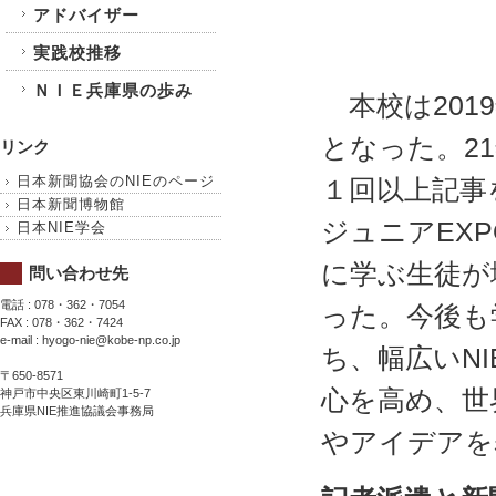
アドバイザー
校長
実践校推移
実践代
ＮＩＥ兵庫県の歩み
本校は201
となった。2
リンク
日本新聞協会のNIEのページ
１回以上記事
日本新聞博物館
ジュニアEX
日本NIE学会
に学ぶ生徒が
問い合わせ先
電話 : 078・362・7054
った。今後も
FAX : 078・362・7424
e-mail : hyogo-nie@kobe-np.co.jp
ち、幅広いN
〒650-8571
心を高め、世
神戸市中央区東川崎町1-5-7
兵庫県NIE推進協議会事務局
やアイデアを