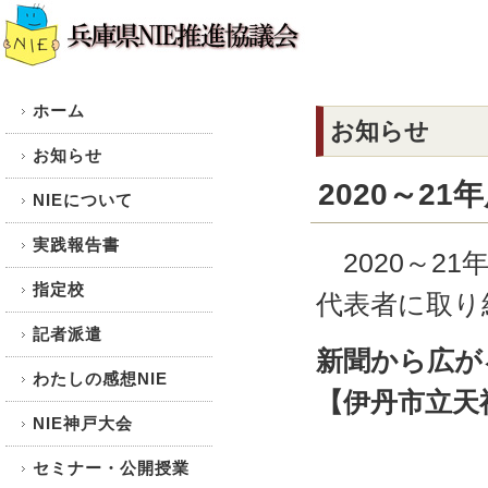
ホーム
お知らせ
お知らせ
2020～2
NIEについて
実践報告書
2020～21
指定校
代表者に取り
記者派遣
新聞から広が
わたしの感想NIE
【伊丹市立天
NIE神戸大会
校長
セミナー・公開授業
実践代