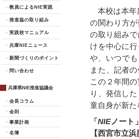
教員によるNIE実践
本校は本年
推進協の取り組み
の関わり方が
実践校マニュアル
の取り組みで
けを中心に行
兵庫NIEニュース
や、いつでも
新聞づくりのポイント
また、記者の
問い合わせ
この２年間の
兵庫県NIE推進協議会
り、発信した
会長コラム
童自身が新た
会則
「
NIE
ノート
事業計画
【西宮市立浜
名簿