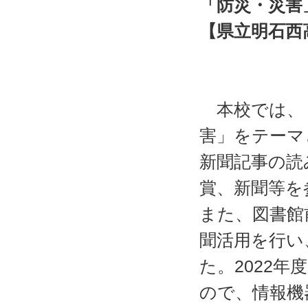
「防災・災害
【県立明石西
校長
実践代
本校では、１
害」をテーマ
新聞記事の読
賞、新聞等を
また、図書館
聞活用を行い
た。2022
ので、情報機