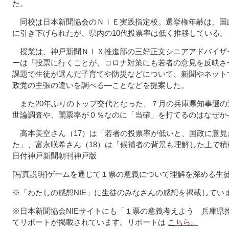
た。
同校は日本新聞協会のＮＩＥ実践指定校。選挙権年齢は、国政
に引き下げられたが、県内の10代投票率は低く推移している。
授業は、神戸新聞ＮＩＸ推進部の三好正文シニアアドバイザ
ーは「投票に行くことが、コロナ対策にも若者の意見を反映さ
課題で生徒が選んだ子育てや防災などについて、新聞やネット
政党の主張の違いを調べる―ことなどを提案した。
また20年ぶりのトップ交代となった、７月の兵庫県知事選の
世論調査や、開票率が０％なのに「当確」を打てるのはなぜか
高本美空さん（17）は「若者の投票率が低いと、国政に意見
た」、富永咲希さん（18）は「候補者の背景も理解した上で積
日付神戸新聞朝刊神戸版
[写真説明]ゲームを通じて１票の意義について理解を深める生
※「わたしの感想NIE」に生徒のみなさんの感想を掲載してい
※日本新聞協会NIEサイトにも「１票の意義考えよう 兵庫県
てリポートが掲載されています。リポートは
こちら。