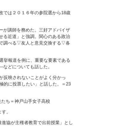
では２０１６年の参院選から18歳
ーが講師を務めた。三好アドバイザ
せる近道」と強調。関心のある政治
で調べる▽友人と意見交換する▽各
選挙報道を例に、重要な要素である
―などについても話した。
が反映されないことがよく分かっ
極的に投票したい」と話した。＝23
徒たち＝神戸山手女子高校
ます。
推進協が主権者教育で出前授業」とし