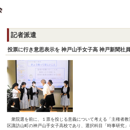
記者派遣
投票に行き意思表示を 神戸山手女子高 神戸新聞社
衆院選を前に、１票を投じる意義について考える「主権者教育
区諏訪山町の神戸山手女子高校であり、選択科目「時事研究」