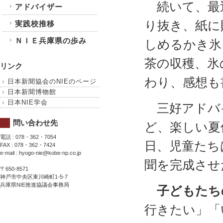
続いて、最
アドバイザー
り抜き、紙に
実践校推移
ＮＩＥ兵庫県の歩み
しめるかき氷
茶の収穫、氷
リンク
わり、感想も
日本新聞協会のNIEのページ
日本新聞博物館
日本NIE学会
三好アドバ
問い合わせ先
ど、楽しい夏
電話 : 078・362・7054
日、児童たち
FAX : 078・362・7424
e-mail : hyogo-nie@kobe-np.co.jp
聞を完成させ
〒650-8571
神戸市中央区東川崎町1-5-7
兵庫県NIE推進協議会事務局
子どもた
行きたい」「