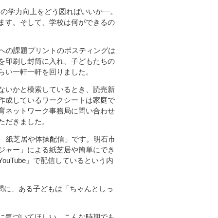
の学力向上をどう図ればいいか―。
ます。そして、学校は何ができるの
への課題プリントのポスティングは
を印刷し封筒に入れ、子どもたちの
らい一軒一軒を回りました。
ないかと模索しているとき、読売新
作成しているワークシートは家庭で
育ネットワーク事務局に問い合わせ
ただきました。
 紙芝居や体操配信」です。明石市
ジャー」による紙芝居や簡単にでき
uTube」で配信しているという内
問に、ある子どもは「ちゃんとしっ
に気づいてほしい。こんな時期でも