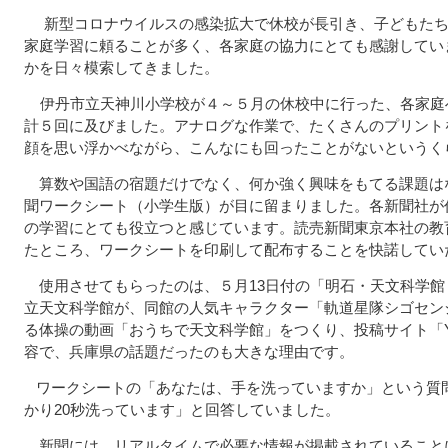
新型コロナウイルスの感染拡大で休校が長引き、子どもたち
家庭学習に頼ることが多く、各家庭の協力にとても感謝してい
かを日々模索してきました。
伊丹市立天神川小学校が４～５月の休校中に行った、各家庭
計５回に及びました。アナログな作業で、たくさんのプリント
顔を思い浮かべながら、こんなにも回ったことがないというく
算数や国語の宿題だけでなく、何か強く興味をもてる課題は
聞ワークシート（小学生版）が目に留まりました。各新聞社が
の学習にとても役立つと感じています。読売新聞東京本社の教
たところ、ワークシートを印刷して配布することを快諾してい
使用させてもらったのは、５月13日付の「明石・天文科学館
立天文科学館が、同館の人気キャラクター「軌道星隊シゴセン
る体操の動画「おうちで天文科学館」をつくり、投稿サイト「Yo
容で、兵庫県の話題だったのも大きな理由です。
ワークシートの「あなたは、手を洗っていますか」という質
かり20秒洗っています」と回答していました。
新聞には、リアルタイムで必要な情報が掲載されていること