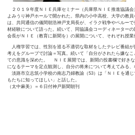
２０１９年度ＮＩＥ兵庫セミナー（兵庫県ＮＩＥ推進協議会
よみうり神戸ホールで開かれた。県内の小中高校、大学の教員
は、共同通信の儀間朝浩神戸支局長が、イラク戦争やペルーで
材経験について語った。続いて、同協議会コーディネーターの
会長がＮＩＥ（教育に新聞を）の展開について、それぞれ授業
人権学習では、性別を巡る不適切な取材をしたテレビ番組が
考えをグループで討論＝写真。続いて「自分がされたら嫌なこ
ての意識を深めた。 ＮＩＥ展開では、新聞の投書欄で好きな
になるテーマを定点観測し、自分の将来について考えてみる、
淡路市立志筑小学校の南志乃婦教諭（53）は「ＮＩＥを通じ
もたちに知ってほしい」と話した。
（太中麻美）＝６日付神戸新聞朝刊