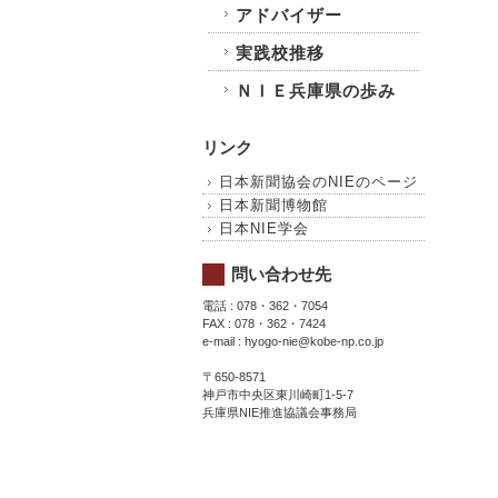
アドバイザー
実践校推移
ＮＩＥ兵庫県の歩み
リンク
日本新聞協会のNIEのページ
日本新聞博物館
日本NIE学会
問い合わせ先
電話 : 078・362・7054
FAX : 078・362・7424
e-mail : hyogo-nie@kobe-np.co.jp
〒650-8571
神戸市中央区東川崎町1-5-7
兵庫県NIE推進協議会事務局