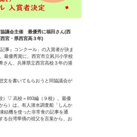
進協議会主催 最優秀に福田さん(西
(西宮・県西宮高３年)
し記事』コンクール」の入賞者が決ま
り、最優秀賞に、西宮市立夙川小学校
希さん、兵庫県立西宮高校３年の浦
想文を書いてもらおうと同協議会が
）▽ 高校＝893編（９校）。最優
から）は、有人潜水調査船「しんか
体凍結機を使った非常食の記事を通
する台湾華僑の祖父を言葉から、お
と呼びかけている。