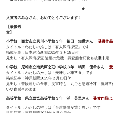
◆
入賞者のみなさん、おめでとうございます！
【最優秀
賞】
小学校
西宮市立夙川小学校３年 福田 知世さん
受賞作品
タイトル：わたしの推しは「有人深海探査」です
掲載記事：日本経済新聞2025年３月18日付
見出し：有人深海探査 途絶の危機 調査船老朽化も後継未定
中学校
尼崎市立南武庫之荘中学校３年 嶋田 優希さん
受
タイトル：わたしの推しは「美味しい非常食」です
掲載記事：神戸新聞2025年２月19日付
見出し：普段通りの食事、災害時も 丸ごと急速冷凍「復興常
いや食感そのまま
高等学校
県立西宮高等学校３年 浦 英里さん
受賞作品は
タイトル：わたしの推しは「台湾華僑が繋ぐ思い」です
掲載記事：毎日新聞2024年８月９日付