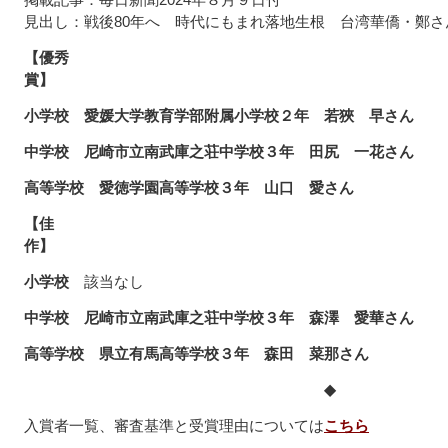
見出し：戦後80年へ 時代にもまれ落地生根 台湾華僑・鄭
【優秀
賞】
小学校
愛媛大学教育学部附属小学校２年 若狹 早さん
中学校
尼崎市立南武庫之荘中学校３年 田尻 一花さん
高等学校
愛徳学園高等学校３年 山口 愛さん
【佳
作】
小学校
該当なし
中学校
尼崎市立南武庫之荘中学校３年 森澤 愛華さん
高等学校
県立有馬高等学校３年 森田 菜那さん
◆
入賞者一覧、審査基準と受賞理由については
こちら