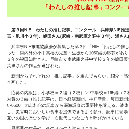
第３回NIE「わたしの推し記事」コンクール 兵庫県NIE推
宮・夙川小３年)、嶋田さん(尼崎・南武庫之荘中３年)、浦さん
兵庫県NIE推進協議会が募集した第３回「NIE『わたしの推
った。県内外の小中高校の児童・生徒から1060編の応募があ
３年の福田知世さん、尼崎市立南武庫之荘中学校３年の嶋田優
英里さんの作品が選ばれた。
新聞からそれぞれの「推し記事」を選んでもらい、紹介・感
企画した。
応募の内訳は、小学校＝２編（２校）▽ 中学校＝165編（２校
秀賞の３編（推し記事は、日本経済新聞、神戸新聞、毎日新聞
い6500」の老朽化の記事から深海調査の重要性を訴える。液
し、災害時においしい食事を提供できるよう願う。記事に登場
互いの国の歴史を学び、次世代につなごう
最優秀の作品や、そのほかの入賞者はこちら。