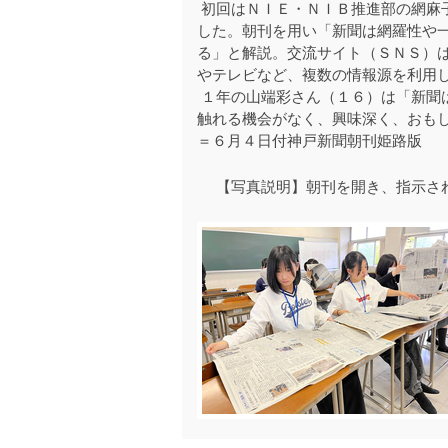
初回はＮＩＥ・ＮＩＢ推進部の網麻
した。朝刊を用い「新聞は網羅性や
る」と解説。交流サイト（ＳＮＳ）
やテレビなど、複数の情報源を利用
１年の山端彩さん（１６）は「新聞
触れる機会がなく、興味深く、おも
＝６月４日付神戸新聞朝刊姫路版
【写真説明】朝刊を開き、指示さ