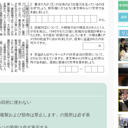
リ
の目的に使わない
 複製および頒布は禁止します」の箇所は必ず表
ージの箇所は必ず表示する