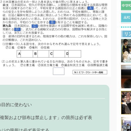
リ
の目的に使わない
 複製および頒布は禁止します」の箇所は必ず表
ージの箇所は必ず表示する