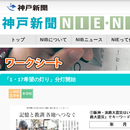
トップ
NIBについて
NIBニュース
NIEっ
「1・17希望の灯り」分灯開始