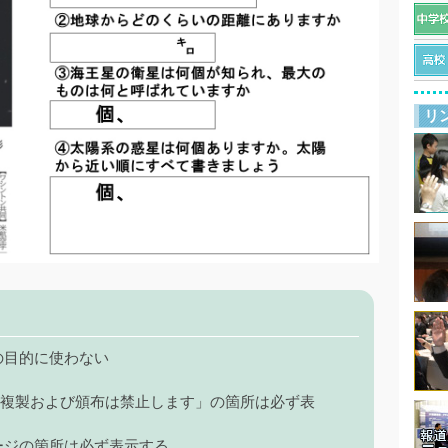
リ
の目的に使わない
 複製および頒布は禁止します」の箇所は必ず表
ージの箇所は必ず表示する