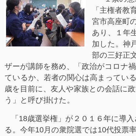
「主権者教
宮市高座町
あり、１年
加した。神
部の三好正
ザーが講師を務め、「政治がコロナ
ているか、若者の関心は高まっている
歳を目前に、友人や家族との会話に政
う」と呼び掛けた。
「18歳選挙権」が２０１６年に導
る。今年10月の衆院選では10代投票率