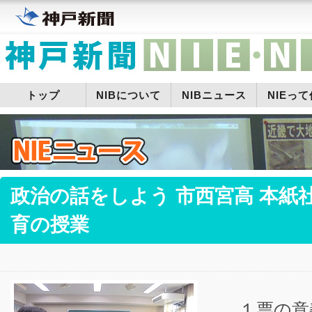
トップ
NIBについて
NIBニュース
NIEっ
政治の話をしよう 市西宮高 本紙
育の授業
１票の意