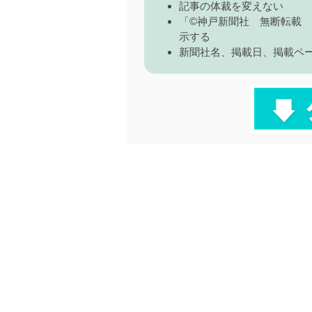
記事の体裁を変えない
「©神戸新聞社 無断転載
示する
新聞社名、掲載日、掲載ペ