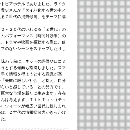
ートピアホテルでありました。ライタ
田豊史さんが「タイパ化する世の中／
えるＺ世代の消費傾向」をテーマに講
０～２０代のいわゆる「Ｚ世代」の
イムパフォーマンス（時間対効果）の
た。ドラマや映画を視聴する際に、倍
リフのないシーンをスキップしたりし
味わう前に、ネットの評価や口コミ
ろうとする傾向も指摘しました。スマ
ち早く情報を得ようとする意識が高
を「失敗に厳しい社会」と捉え、自分
づらいと感じている―との見方です。
巨大な市場を新たに生み出す」存在
さんは考えます。ＴｉｋＴｏｋ（ティ
ハロウィーンが幅広い世代に親しまれ
のは、Ｚ世代の情報拡散力がきっかけ
した。