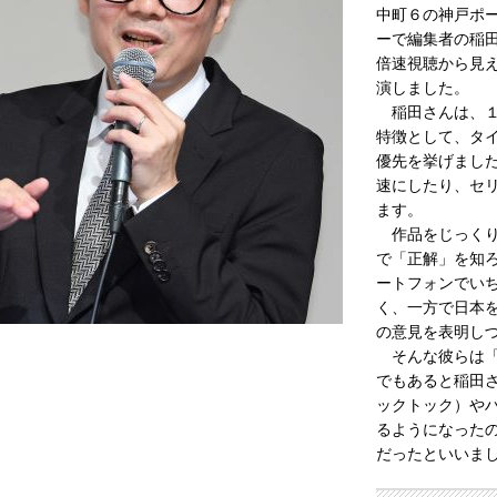
中町６の神戸ポ
ーで編集者の稲
倍速視聴から見
演しました。
稲田さんは、１
特徴として、タ
優先を挙げまし
速にしたり、セ
ます。
作品をじっくり
で「正解」を知
ートフォンでい
く、一方で日本
の意見を表明し
そんな彼らは「
でもあると稲田
ックトック）や
るようになった
だったといいま