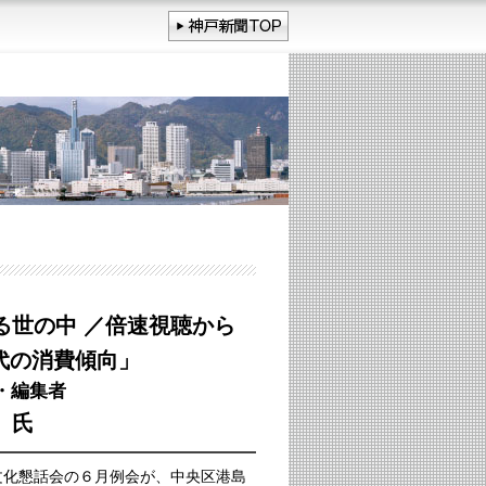
る世の中 ／倍速視聴から
世代の消費傾向」
・編集者
 氏
化懇話会の６月例会が、中央区港島